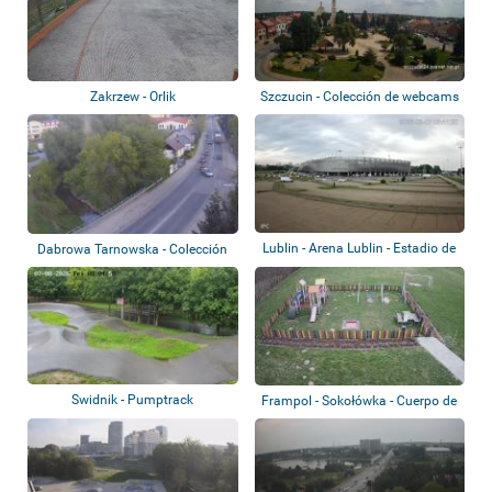
Zakrzew - Orlik
Szczucin - Colección de webcams
Lublin - Arena Lublin - Estadio de
Dabrowa Tarnowska - Colección
la ci...
de webcams
Swidnik - Pumptrack
Frampol - Sokołówka - Cuerpo de
bomberos...