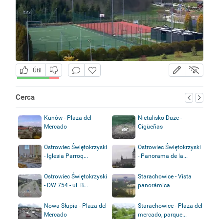
Útil
Cerca
Kunów - Plaza del
Nietulisko Duże -
Mercado
Cigüeñas
Ostrowiec Świętokrzyski
Ostrowiec Świętokrzyski
- Iglesia Parroq...
- Panorama de la...
Ostrowiec Świętokrzyski
Starachowice - Vista
- DW 754 - ul. B...
panorámica
Nowa Słupia - Plaza del
Starachowice - Plaza del
Mercado
mercado, parque...