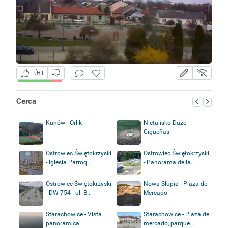
Útil
Cerca
Kunów - Orlik
Nietulisko Duże -
Cigüeñas
Ostrowiec Świętokrzyski
Ostrowiec Świętokrzyski
- Iglesia Parroq...
- Panorama de la...
Ostrowiec Świętokrzyski
Nowa Słupia - Plaza del
- DW 754 - ul. B...
Mercado
Starachowice - Vista
Starachowice - Plaza del
panorámica
mercado, parque...