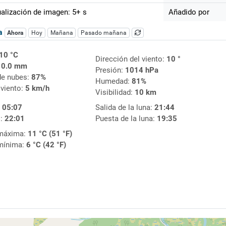
alización de imagen: 5+ s
Añadido por
ca
Ahora
Hoy
Mañana
Pasado mañana
10 °C
Dirección del viento:
10 °
:
0.0 mm
Presión:
1014 hPa
de nubes:
87%
Humedad:
81%
 viento:
5 km/h
Visibilidad:
10 km
:
05:07
Salida de la luna:
21:44
l:
22:01
Puesta de la luna:
19:35
máxima:
11 °C (51 °F)
mínima:
6 °C (42 °F)