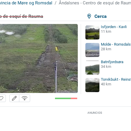
vincia de Møre og Romsdal
Åndalsnes - Centro de esquí de Rau
o de esquí de Rauma
Cerca
Isfjorden - Kavli
11 km
Molde - Romsdals
28 km
Batnfjordsøra
34 km
Torvikbukt - Reinsf
40 km
ANUNCIOS