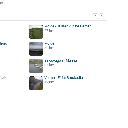
ma
Molde - Tusten Alpine Center
27 km
fjord
Molde
30 km
Elnesvågen - Marina
37 km
jellet
Verma - E136 Brustaulia
42 km