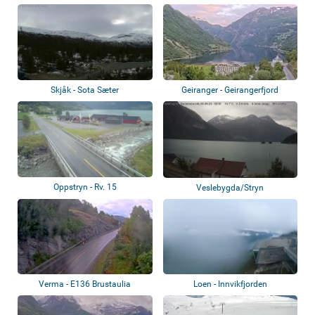
Skjåk - Sota Sæter
Geiranger - Geirangerfjord
Oppstryn - Rv. 15
Veslebygda/Stryn
Verma - E136 Brustaulia
Loen - Innvikfjorden