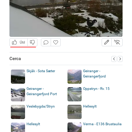
Útil
Cerca
Skjåk - Sota Sæter
Geiranger -
Geirangerfjord
Geiranger -
Oppstryn - Rv. 15
Geirangerfjord Port
Veslebygda/Stryn
Hellesylt
Hellesylt
Verma - E136 Brustaulia