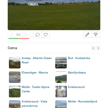
Útil
Cerca
Averøy - Atlantic Ocean
Bud - Hustadvika
Road
Elnesvågen - Marina
Batnfjordsøra
Molde - Tusten Alpine
Kristiansund
Center
Kristiansund - Vista
Molde - Romsdalsfjord
panorámica