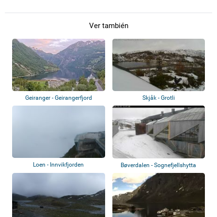
Ver también
Geiranger - Geirangerfjord
Skjåk - Grotli
Loen - Innvikfjorden
Bøverdalen - Sognefjellshytta