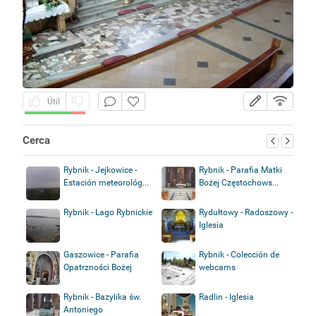
Útil
Cerca
Rybnik - Jejkowice -
Rybnik - Parafia Matki
Estación meteorológ...
Bożej Częstochows...
Rybnik - Lago Rybnickie
Rydułtowy - Radoszowy -
Iglesia
Gaszowice - Parafia
Rybnik - Colección de
Opatrzności Bożej
webcams
Rybnik - Bazylika św.
Radlin - Iglesia
Antoniego