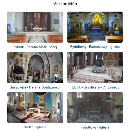
Ver también
Rydułtowy - Radoszowy - Iglesia
Rybnik - Parafia Matki Bożej
Częstochows...
Gaszowice - Parafia Opatrzności
Rybnik - Bazylika św. Antoniego
Bożej
Radlin - Iglesia
Rydułtowy - Iglesia