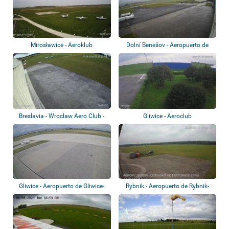
Mirosławice - Aeroklub
Dolní Benešov - Aeropuerto de
Dolnośląski
Zábřeh
Breslavia - Wroclaw Aero Club -
Gliwice - Aeroclub
Aeropuer...
Gliwice - Aeropuerto de Gliwice-
Rybnik - Aeropuerto de Rybnik-
Trynek
Gotartowic...