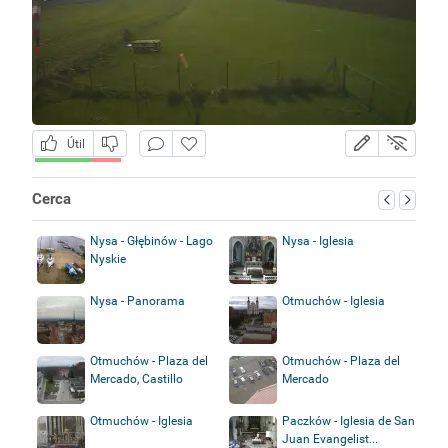
Útil
Cerca
Nysa - Głębinów - Lago
Nysa - Iglesia
Nyskie
Nysa - Panorama
Otmuchów - Iglesia
Otmuchów - Plaza del
Otmuchów - Plaza del
Mercado, Castillo
Mercado
Otmuchów - Iglesia
Paczków - Iglesia de San
Juan Evangelist...