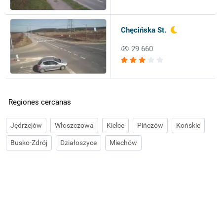
Chęcińska St.
29 660
Regiones cercanas
Jędrzejów
Włoszczowa
Kielce
Pińczów
Końskie
Busko-Zdrój
Działoszyce
Miechów