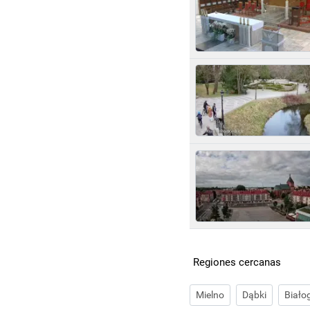
Regiones cercanas
Mielno
Dąbki
Biało