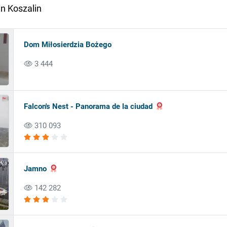
n Koszalin
Dom Miłosierdzia Bożego
3 444
Falcon's Nest - Panorama de la ciudad
310 093
Jamno
142 282