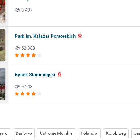
3 497
Park im. Książąt Pomorskich
52 983
Rynek Staromiejski
9 248
gard
Darlowo
Ustronie Morskie
Polanów
Kołobrzeg
Ja