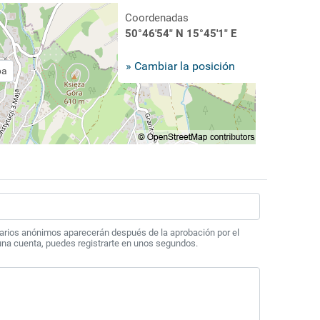
Coordenadas
50°46'54" N 15°45'1" E
» Cambiar la posición
pa
arios anónimos aparecerán después de la aprobación por el
 una cuenta, puedes registrarte en unos segundos.