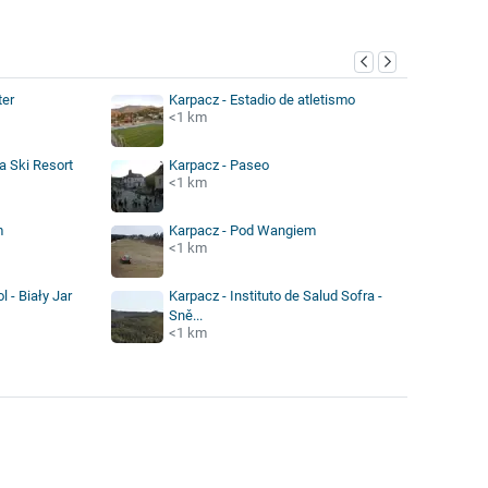
ter
Karpacz - Estadio de atletismo
<1 km
a Ski Resort
Karpacz - Paseo
<1 km
m
Karpacz - Pod Wangiem
<1 km
l - Biały Jar
Karpacz - Instituto de Salud Sofra -
Sně...
<1 km