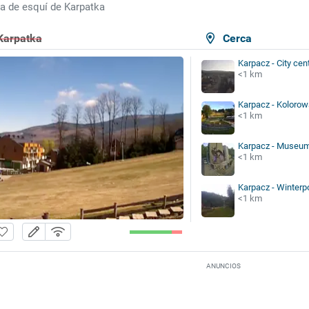
ta de esquí de Karpatka
 Karpatka
Cerca
Karpacz - City cen
<1 km
Karpacz - Kolorow
<1 km
Karpacz - Museu
<1 km
Karpacz - Winterpo
<1 km
ANUNCIOS