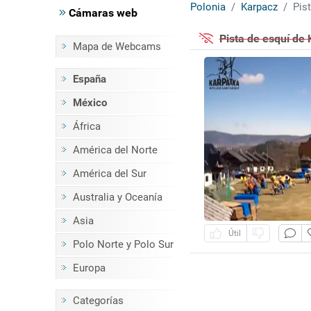
Polonia
Karpacz
Pis
Cámaras web
Pista de esquí de
Mapa de Webcams
España
México
África
América del Norte
América del Sur
Australia y Oceanía
Asia
Útil
Polo Norte y Polo Sur
Europa
Categorías