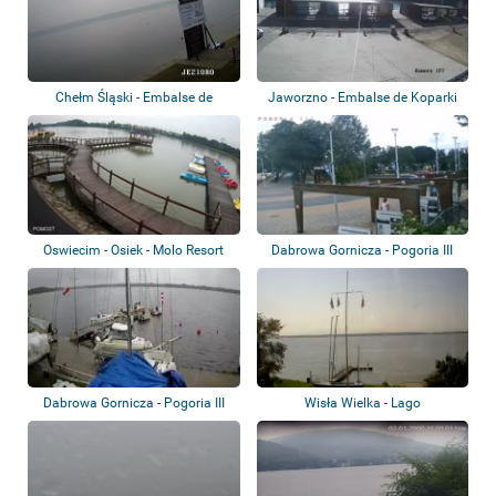
Chełm Śląski - Embalse de
Jaworzno - Embalse de Koparki
Dziećkowice
Oswiecim - Osiek - Molo Resort
Dabrowa Gornicza - Pogoria III
Dabrowa Gornicza - Pogoria III
Wisła Wielka - Lago
Goczalkowice