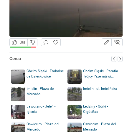
Útil
Cerca
Chełm Śląski - Embalse
Chełm Śląski - Parafia
de Dziećkowice
Trójcy Przenajświ...
Imielin - Plaza del
Imielin - ul. Imielińska
Mercado
Jaworzno - Jeleń -
Lędziny - Górki -
Iglesia
Cigüeñas
Oswiecim - Plaza del
Oswiecim - Plaza del
Mercado
Mercado