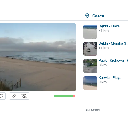
Cerca
Dębki - Playa
<1 km
Dębki - Morska St
<1 km
Puck - Krokowa -
8 km
Karwia - Playa
8 km
ANUNCIOS