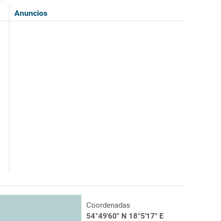
Anuncios
Coordenadas
54°49'60" N 18°5'17" E