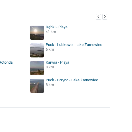
Dębki - Playa
<1 km
.
Puck - Lubkowo - Lake Żarnowiec
6 km
 Rotonda
Karwia - Playa
8 km
Puck - Brzyno - Lake Żarnowiec
8 km