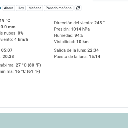
ca
Ahora
Hoy
Mañana
Pasado mañana
19 °C
Dirección del viento:
245 °
:
0.0 mm
Presión:
1014 hPa
de nubes:
0%
Humedad:
94%
 viento:
4 km/h
Visibilidad:
10 km
:
05:07
Salida de la luna:
22:34
l:
20:38
Puesta de la luna:
15:14
máxima:
27 °C (80 °F)
mínima:
16 °C (61 °F)