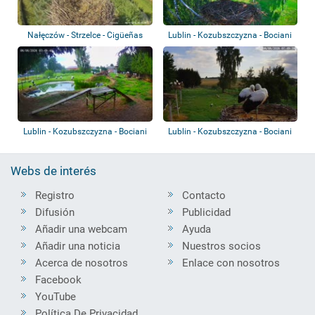
Nałęczów - Strzelce - Cigüeñas
Lublin - Kozubszczyzna - Bociani
Azyl -...
Lublin - Kozubszczyzna - Bociani
Lublin - Kozubszczyzna - Bociani
Azyl -...
Azyl
Webs de interés
Registro
Contacto
Difusión
Publicidad
Añadir una webcam
Ayuda
Añadir una noticia
Nuestros socios
Acerca de nosotros
Enlace con nosotros
Facebook
YouTube
Política De Privacidad