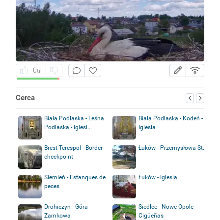
Útil
Cerca
Biała Podlaska - Leśna
Biała Podlaska - Kodeń -
Podlaska - Iglesi...
Iglesia
Brest-Terespol - Border
Łuków - Przemysłowa St.
checkpoint
Siemień - Estanques de
Łuków - Iglesia
peces
Drohiczyn - Góra
Siedlce - Nowe Opole -
Zamkowa
Cigüeñas