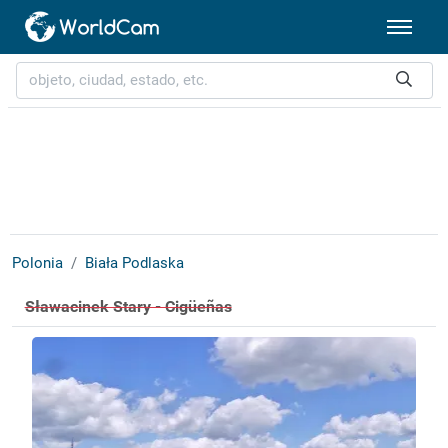
Polonia
Biała Podlaska
Sławacinek Stary - Cigüeñas