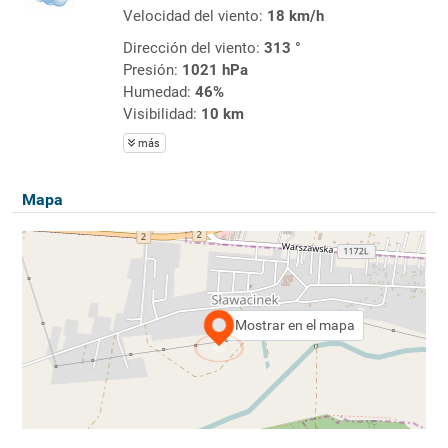
Velocidad del viento:
18 km/h
Dirección del viento:
313 °
Presión:
1021 hPa
Humedad:
46%
Visibilidad:
10 km
más
Mapa
Mostrar en el mapa