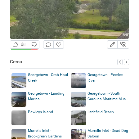
Útil
Cerca
Georgetown - Crab Haul
Georgetown - Peedee
Creek
River
Georgetown - Landing
Georgetown - South
Marina
Carolina Maritime Mus...
Pawleys Island
Litchfield Beach
Murrells Inlet -
Murrells Inlet - Dead Dog
Brookgreen Gardens
Saloon