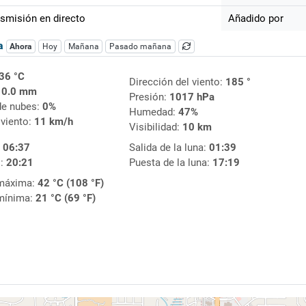
smisión en directo
Añadido por
ca
Ahora
Hoy
Mañana
Pasado mañana
36 °C
Dirección del viento:
185 °
:
0.0 mm
Presión:
1017 hPa
de nubes:
0%
Humedad:
47%
 viento:
11 km/h
Visibilidad:
10 km
:
06:37
Salida de la luna:
01:39
l:
20:21
Puesta de la luna:
17:19
máxima:
42 °C (108 °F)
mínima:
21 °C (69 °F)