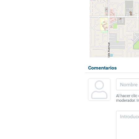
Comentarios
Al hacer clic
moderador. In