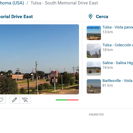
ahoma (USA)
Tulsa - South Memorial Drive East
rial Drive East
Cerca
Tulsa - Vista pan
13 km
Tulsa - Colecció
18 km
Salina - Salina Hi
74 km
Bartlesville - Vis
81 km
ANUNCIOS