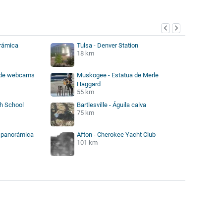
orámica
Tulsa - Denver Station
18 km
n de webcams
Muskogee - Estatua de Merle
Haggard
55 km
gh School
Bartlesville - Águila calva
75 km
ta panorámica
Afton - Cherokee Yacht Club
101 km