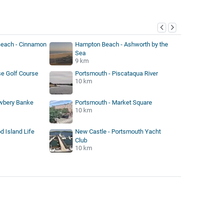
Beach - Cinnamon
Hampton Beach - Ashworth by the
Sea
9 km
e Golf Course
Portsmouth - Piscataqua River
10 km
awbery Banke
Portsmouth - Market Square
10 km
d Island Life
New Castle - Portsmouth Yacht
Club
10 km