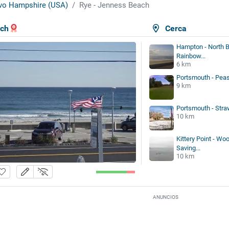
vo Hampshire (USA)
Rye - Jenness Beach
ach
Cerca
Hampton - North 
Rainbow...
6 km
Portsmouth - Peas
9 km
Portsmouth - Str
10 km
Kittery Point - Woo
Saving...
10 km
ANUNCIOS