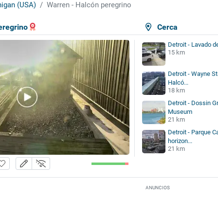
igan (USA)
Warren - Halcón peregrino
eregrino
Cerca
Detroit - Lavado d
15 km
Detroit - Wayne Sta
Halcó...
18 km
Detroit - Dossin G
Museum
21 km
Detroit - Parque 
horizon...
21 km
ANUNCIOS