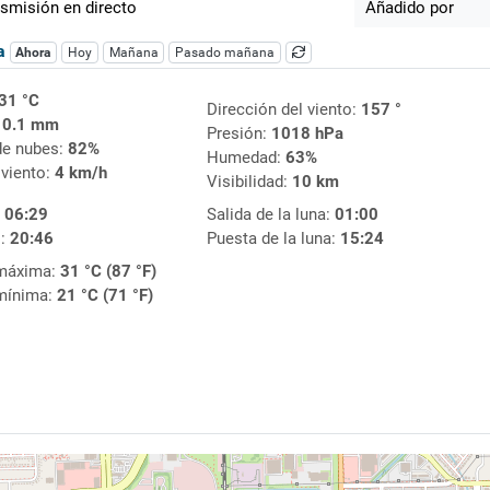
smisión en directo
Añadido por
ca
Ahora
Hoy
Mañana
Pasado mañana
31 °C
Dirección del viento:
157 °
:
0.1 mm
Presión:
1018 hPa
de nubes:
82%
Humedad:
63%
 viento:
4 km/h
Visibilidad:
10 km
:
06:29
Salida de la luna:
01:00
l:
20:46
Puesta de la luna:
15:24
máxima:
31 °C (87 °F)
mínima:
21 °C (71 °F)