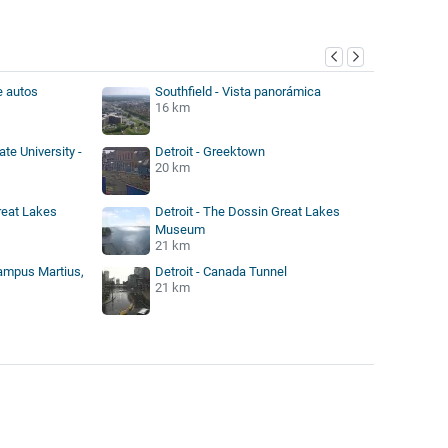
e autos
Southfield - Vista panorámica
16 km
te University -
Detroit - Greektown
20 km
reat Lakes
Detroit - The Dossin Great Lakes
Museum
21 km
Campus Martius,
Detroit - Canada Tunnel
21 km