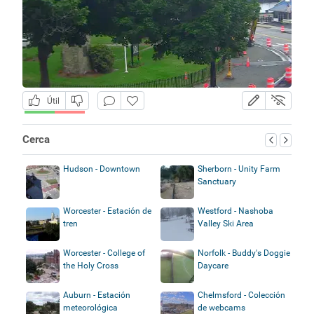
Útil
Cerca
Hudson - Downtown
Sherborn - Unity Farm
Sanctuary
Worcester - Estación de
Westford - Nashoba
tren
Valley Ski Area
Worcester - College of
Norfolk - Buddy's Doggie
the Holy Cross
Daycare
Auburn - Estación
Chelmsford - Colección
meteorológica
de webcams