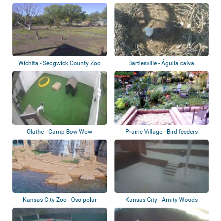
Wichita - Sedgwick County Zoo
Bartlesville - Águila calva
Olathe - Camp Bow Wow
Prairie Village - Bird feeders
Kansas City Zoo - Oso polar
Kansas City - Amity Woods
Animal