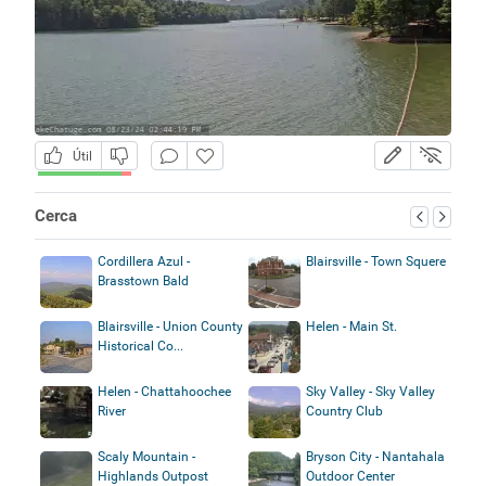
Útil
Cerca
Cordillera Azul -
Blairsville - Town Squere
Brasstown Bald
Blairsville - Union County
Helen - Main St.
Historical Co...
Helen - Chattahoochee
Sky Valley - Sky Valley
River
Country Club
Scaly Mountain -
Bryson City - Nantahala
Highlands Outpost
Outdoor Center