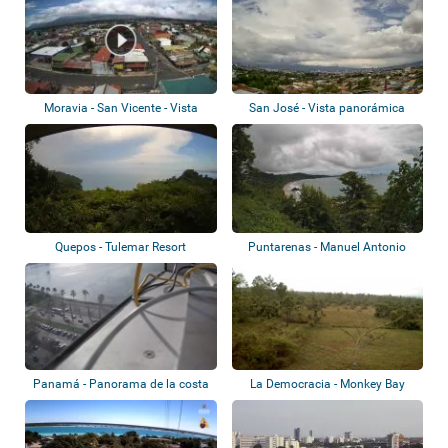
Moravia - San Vicente - Vista
San José - Vista panorámica
panorámica
Quepos - Tulemar Resort
Puntarenas - Manuel Antonio
National Par...
Panamá - Panorama de la costa
La Democracia - Monkey Bay
Wildlife Sanc...