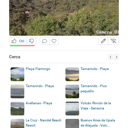
Útil
Cerca
Playa Flamingo
Tamarindo - Playa
Tamarindo - Playa
Tamarindo - Pico
pequeño
Avellanas - Playa
Volcán Rincón de la
Vieja - Sensoria
La Cruz - Nandel Beach
Buenos Aires de Upala
Resort
de Alajuela - Volc...