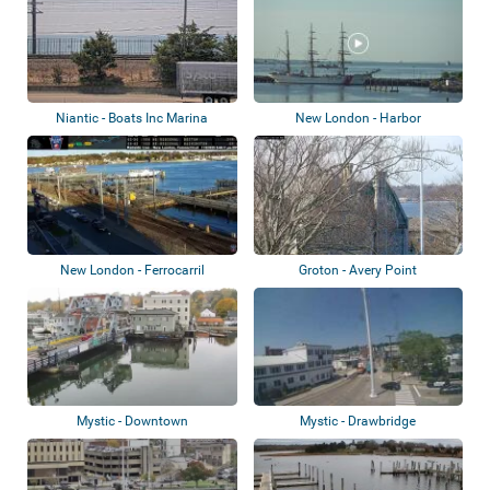
Niantic - Boats Inc Marina
New London - Harbor
New London - Ferrocarril
Groton - Avery Point
Mystic - Downtown
Mystic - Drawbridge