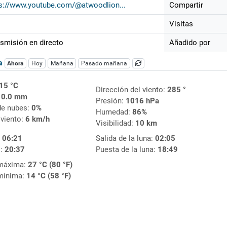
s://www.youtube.com/@atwoodlion...
Compartir
Visitas
smisión en directo
Añadido por
ca
Ahora
Hoy
Mañana
Pasado mañana
15 °C
Dirección del viento:
285 °
:
0.0 mm
Presión:
1016 hPa
de nubes:
0%
Humedad:
86%
 viento:
6 km/h
Visibilidad:
10 km
:
06:21
Salida de la luna:
02:05
l:
20:37
Puesta de la luna:
18:49
máxima:
27 °C (80 °F)
mínima:
14 °C (58 °F)