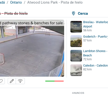
adá
Ontario
Atwood Lions Park - Pista de hielo
- Pista de hielo
Cerca
Breslau - Waterloo
Airport
56 km
Goderich - Puerto 
57 km
Lambton Shores -
Beach
72 km
Caledon - Caledon
82 km
ANUNCIOS