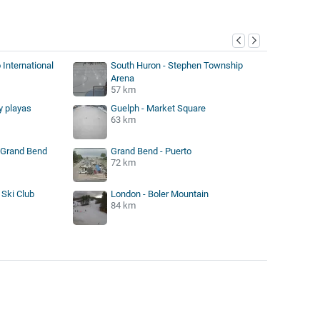
 International
South Huron - Stephen Township
Arena
57 km
y playas
Guelph - Market Square
63 km
 Grand Bend
Grand Bend - Puerto
72 km
 Ski Club
London - Boler Mountain
84 km