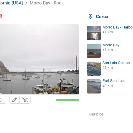
fornia (USA)
Morro Bay - Rock
Cerca
Morro Bay - Harbo
<1 km
Morro Bay
<1 km
San Luis Obispo - 
21 km
Port San Luis
24 km
ANUNCIOS