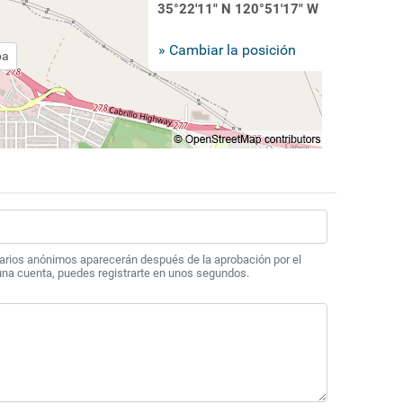
35°22'11" N 120°51'17" W
» Cambiar la posición
pa
arios anónimos aparecerán después de la aprobación por el
 una cuenta, puedes registrarte en unos segundos.