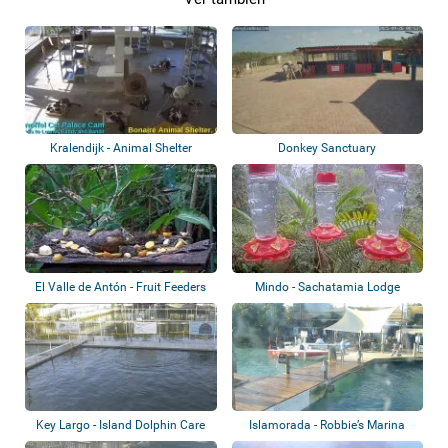
Kralendijk - Animal Shelter
Donkey Sanctuary
Bonaire
El Valle de Antón - Fruit Feeders
Mindo - Sachatamia Lodge
Key Largo - Island Dolphin Care
Islamorada - Robbie’s Marina