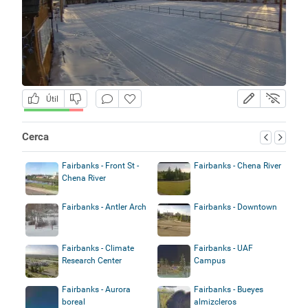
Útil
Cerca
Fairbanks - Front St -
Fairbanks - Chena River
Chena River
Fairbanks - Antler Arch
Fairbanks - Downtown
Fairbanks - Climate
Fairbanks - UAF
Research Center
Campus
Fairbanks - Aurora
Fairbanks - Bueyes
boreal
almizcleros