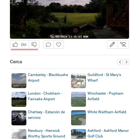
Útil
Cerca
Camberley - Blackbushe
Guildford - St Mary's
Airport
Wharf
London - Chobham -
Winchester - Popham
Fairoaks Airport
Airfield
Chertsey - Estación de
White Waltham Airfield
servicio
Newbury - Henwick
Ashford - Ashford Manor
Worthy Sports Ground
Golf Club