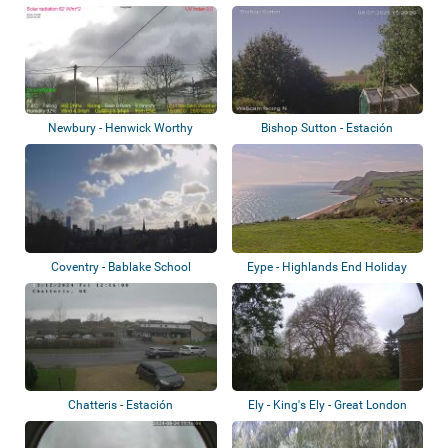
Newbury - Henwick Worthy
Bishop Sutton - Estación
Sports Ground
meteorológica
Coventry - Bablake School
Eype - Highlands End Holiday
Park
Chatteris - Estación
Ely - King's Ely - Great London
meteorológica
Plain Tr...