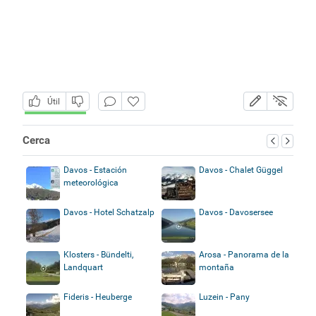
Útil
Cerca
Davos - Estación
Davos - Chalet Güggel
meteorológica
Davos - Hotel Schatzalp
Davos - Davosersee
Klosters - Bündelti,
Arosa - Panorama de la
Landquart
montaña
Fideris - Heuberge
Luzein - Pany