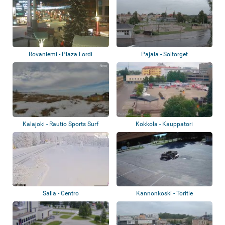
Rovaniemi - Plaza Lordi
Pajala - Soltorget
Kalajoki - Rautio Sports Surf
Kokkola - Kauppatori
Center
Salla - Centro
Kannonkoski - Toritie