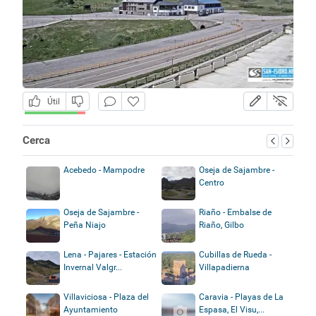
Útil
Cerca
Acebedo - Mampodre
Oseja de Sajambre -
Centro
Oseja de Sajambre -
Riaño - Embalse de
Peña Niajo
Riaño, Gilbo
Lena - Pajares - Estación
Cubillas de Rueda -
Invernal Valgr...
Villapadierna
Villaviciosa - Plaza del
Caravia - Playas de La
Ayuntamiento
Espasa, El Visu,...