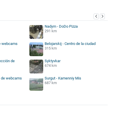
Nadym - DoDo Pizza
291 km
de webcams
Belojarskij - Centro de la ciudad
315 km
ección de
Syktyvkar
674 km
ón de webcams
Surgut - Kamenniy Mis
687 km