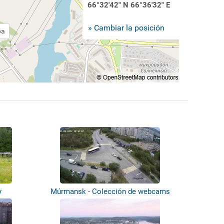
66°32'42" N 66°36'32" E
» Cambiar la posición
pa
y
Múrmansk - Colección de webcams