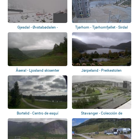
Gjesdal - Øvstabødalen -
Tjørhom - Tjørhomfjellet - Sirdal
Hunnedalen
Åseral - Ljosland skisenter
Jørpeland - Preikestolen
BaseCamp
Bortelid - Centro de esquí
Stavanger - Colección de
cámaras