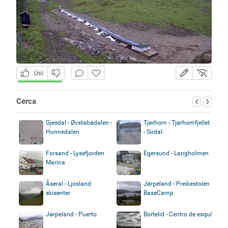
Útil
Cerca
Gjesdal - Øvstabødalen -
Tjørhom - Tjørhomfjellet
Hunnedalen
- Sirdal
Forsand - Lysefjorden
Egersund - Langholmen
Marina
Åseral - Ljosland
Jørpeland - Preikestolen
skisenter
BaseCamp
Jørpeland - Puerto
Bortelid - Centro de esquí