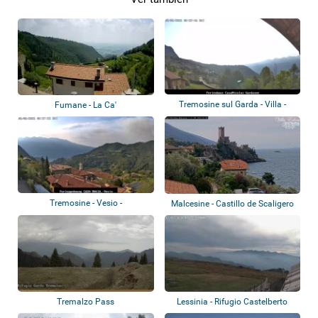
Tremosine sul Garda - Villa -
Fumane - La Ca'
Casa Nicol...
Tremosine - Vesio -
Malcesine - Castillo de Scaligero
Ferienwohnung Casa M...
Tremalzo Pass
Lessinia - Rifugio Castelberto