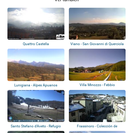
Quattro Castella
Viano - San Giovanni di Querciola
Villa Minozzo - Febbio
Lunigiana - Alpes Apuanos
Santo Stefano d'Aveto - Refugio
Frassinoro - Colección de
de monta...
webcams