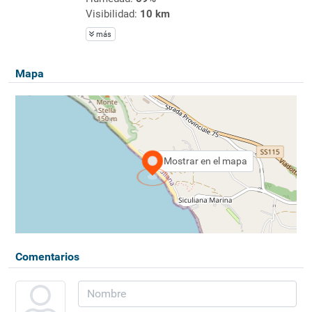
Visibilidad:
10 km
más
Mapa
Mostrar en el mapa
Comentarios