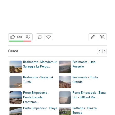
Útil
Cerca
Realmonte - Maredamuri
Realmonte - Lido
Spiaggia Le Pergo...
Rossello
Realmonte - Scala dei
Realmonte - Punta
Turchi
Grande
Porto Empedocle -
Porto Empedocle - Zona
Punta Piccola
Lidi - B&B sul Ma...
Frontema...
Porto Empedocle - Playa
Raffadali - Piazza
Europa