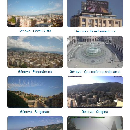
Génova - Foce - Vista
Génova - Torre Piacentini -
panorámica
Terraza Colo...
Génova - Panorámica
Génova - Colección de webcams
Génova - Borgoratti
Génova - Oregina