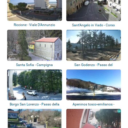
Riccione - Viale D'Annunzio
Sant’Angelo in Vado - Corso
Garibaldi
Santa Sofia - Campigna
San Godenzo - Passo del
Muraglione
Borgo San Lorenzo - Passo della
Apeninos tosco-emilianos -
Colla di...
Passo della R...