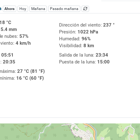
ca
Ahora
Hoy
Mañana
Pasado mañana
18 °C
Dirección del viento:
237 °
:
5.4 mm
Presión:
1022 hPa
de nubes:
57%
Humedad:
96%
 viento:
4 km/h
Visibilidad:
8 km
:
05:51
Salida de la luna:
23:34
l:
20:35
Puesta de la luna:
15:00
máxima:
27 °C (81 °F)
mínima:
16 °C (60 °F)