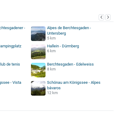
rchtesgadener -
Alpes de Berchtesgaden -
Untersberg
5 km
Campingplatz
Hallein - Dürrnberg
6 km
lub de tenis
Berchtesgaden - Edelweiss
8 km
ssee - Vista
Schönau am Königssee - Alpes
bávaros
12 km