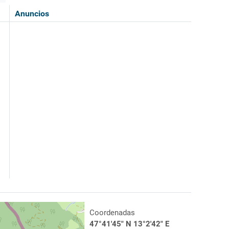
Anuncios
Coordenadas
47°41'45" N 13°2'42" E