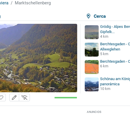
viera
Marktschellenberg
g
Cerca
Grödig - Alpes Be
Gipfelk...
4 km
Berchtesgaden - 
Allweglehen
5 km
Berchtesgaden - C
6 km
Schönau am König
panorámica
10 km
ANUNCIOS