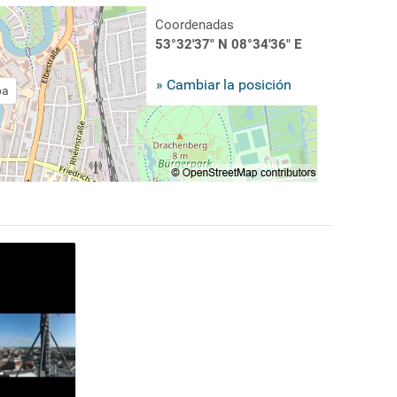
Coordenadas
53°32'37" N 08°34'36" E
» Cambiar la posición
pa