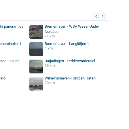
sta panorámica
Bremerhaven - WSA Weser-Jade-
Nordsee
<1 km
chereihafen I
Bremerhaven - Langlütjen 1
4 km
rdsee-Lagune
Butjadingen - Fedderwardersiel
16 km
Faro
Wilhelmshaven - Großen Hafen
30 km