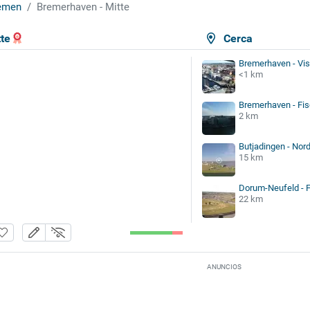
emen
Bremerhaven - Mitte
te
Cerca
Bremerhaven - Vi
<1 km
Bremerhaven - Fis
2 km
Butjadingen - No
15 km
Dorum-Neufeld - 
22 km
ANUNCIOS