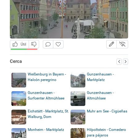
Útil
Cerca
Weißenburg in Bayern -
Gunzenhausen -
Halcón peregrino
Marktplatz
Gunzenhausen -
Gunzenhausen -
Surfcenter Altmühlsee
Altmühlsee
Eichstätt - Marktplatz, St.
Muhr am See - Cigüeñas
Walburg, Dom
Monheim - Marktplatz
Hilpoltstein - Comedero
para pájaros