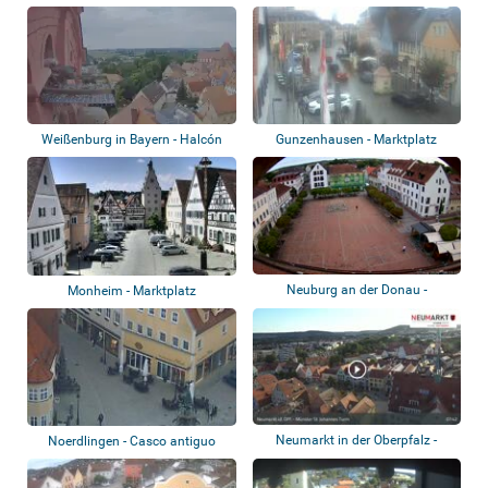
Weißenburg in Bayern - Halcón
Gunzenhausen - Marktplatz
peregrino
Neuburg an der Donau -
Monheim - Marktplatz
Schrannenplatz, A...
Neumarkt in der Oberpfalz -
Noerdlingen - Casco antiguo
Münster St....