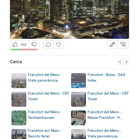
Útil
Cerca
Fráncfort del Meno -
Fráncfort - Bolsa - DAX
Vista panorámica
Index
Fráncfort del Meno - CBT
Fráncfort del Meno - CBT
Tower
Tower
Fráncfort del Meno -
Fráncfort del Meno -
Sachsenhausen
Messe Frankfurt - H...
Frankfurt am Main -
Fráncfort del Meno -
Recinto ferial
Vista panorámica