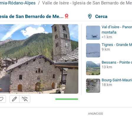
rnia-Ródano-Alpes
Valle de Isère - Iglesia de San Bernardo de M
glesia de San Bernardo de Me...
Cerca
Val d’Isère - Pano
montaña
<1 km
Tignes - Grande M
9 km
Bessans - Pointe 
13 km
Bourg-Saint-Mauri
18 km
ANUNCIOS