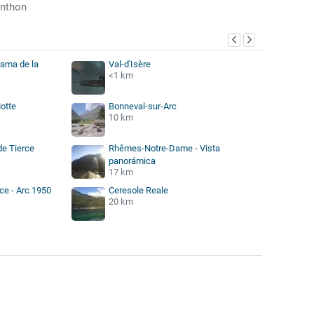
enthon
rama de la
Val-d'Isère
<1 km
otte
Bonneval-sur-Arc
10 km
de Tierce
Rhêmes-Notre-Dame - Vista
panorámica
17 km
ce - Arc 1950
Ceresole Reale
20 km