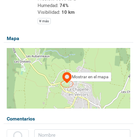
Humedad:
74%
Visibilidad:
10 km
más
Mapa
Mostrar en el mapa
Comentarios