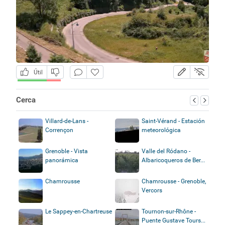
Útil
Cerca
Villard-de-Lans -
Saint-Vérand - Estación
Corrençon
meteorológica
Grenoble - Vista
Valle del Ródano -
panorámica
Albaricoqueros de Ber...
Chamrousse
Chamrousse - Grenoble,
Vercors
Le Sappey-en-Chartreuse
Tournon-sur-Rhône -
Puente Gustave Tours...