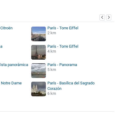
 Citroën
París - Torre Eiffel
2 km
na
París - Torre Eiffel
4 km
Vista panorámica
París - Panorama
5 km
de Notre Dame
París - Basílica del Sagrado
Corazón
6 km