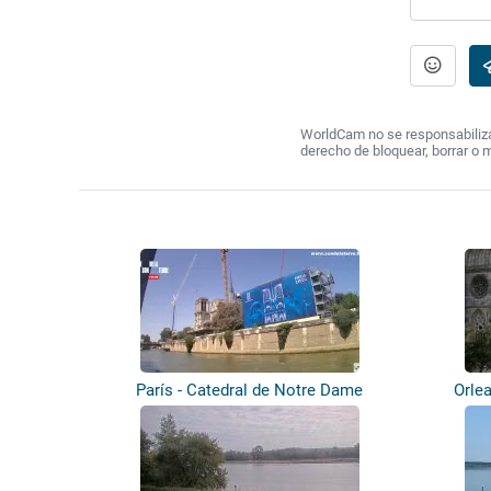
WorldCam no se responsabiliza 
derecho de bloquear, borrar o 
París - Catedral de Notre Dame
Orle