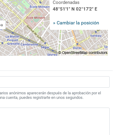
Coordenadas
48°51'1" N 02°17'2" E
» Cambiar la posición
pa
arios anónimos aparecerán después de la aprobación por el
 una cuenta, puedes registrarte en unos segundos.