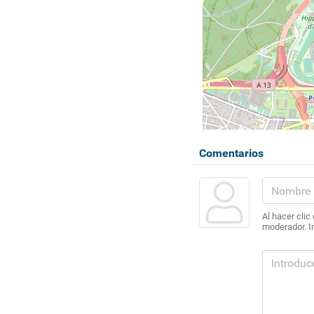
Comentarios
Al hacer clic
moderador. In