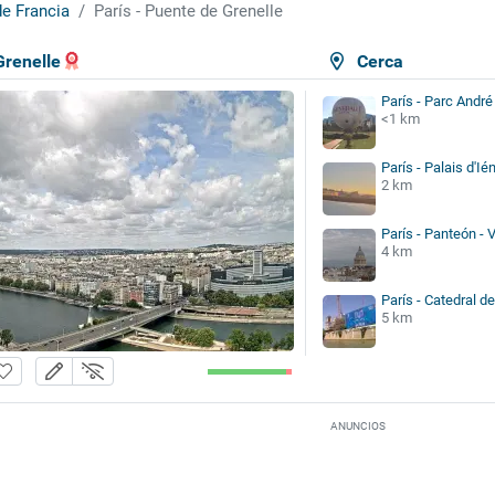
de Francia
París - Puente de Grenelle
Grenelle
Cerca
París - Parc André
<1 km
París - Palais d'Ié
2 km
París - Panteón - 
4 km
París - Catedral 
5 km
ANUNCIOS