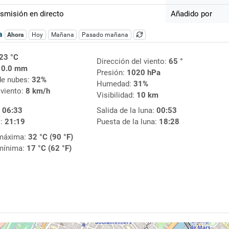
smisión en directo
Añadido por
ca
Ahora
Hoy
Mañana
Pasado mañana
23 °C
Dirección del viento:
65 °
:
0.0 mm
Presión:
1020 hPa
de nubes:
32%
Humedad:
31%
 viento:
8 km/h
Visibilidad:
10 km
:
06:33
Salida de la luna:
00:53
l:
21:19
Puesta de la luna:
18:28
máxima:
32 °C (90 °F)
mínima:
17 °C (62 °F)