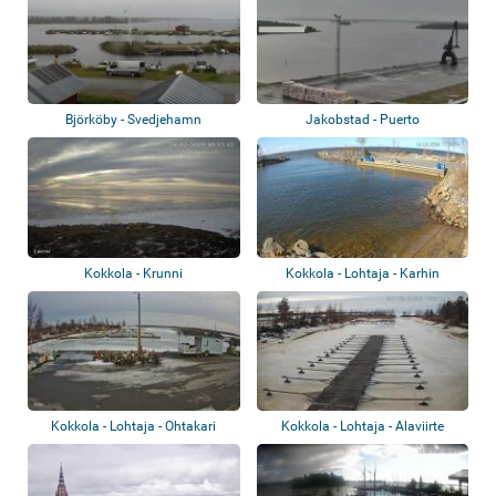
Björköby - Svedjehamn
Jakobstad - Puerto
Kokkola - Krunni
Kokkola - Lohtaja - Karhin
Kokkola - Lohtaja - Ohtakari
Kokkola - Lohtaja - Alaviirte