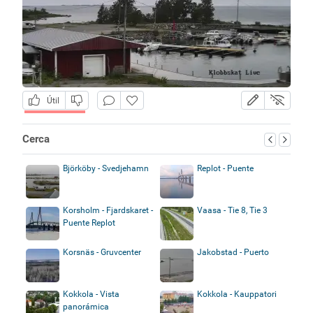
Útil
Cerca
Björköby - Svedjehamn
Replot - Puente
Korsholm - Fjardskaret -
Vaasa - Tie 8, Tie 3
Puente Replot
Korsnäs - Gruvcenter
Jakobstad - Puerto
Kokkola - Vista
Kokkola - Kauppatori
panorámica