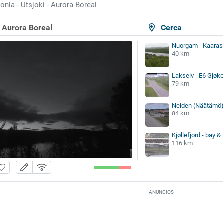
onia - Utsjoki - Aurora Boreal
- Aurora Boreal
Cerca
Nuorgam - Kaarasj
40 km
Lakselv - E6 Gjøk
79 km
Neiden (Näätämö
84 km
Kjøllefjord - bay &
116 km
ANUNCIOS