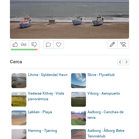
Útil
Cerca
Lihme - Gyldendal Havn
Skive - Flyveklub
Vedersø Klitvej - Vista
Viborg - Aeropuerto
panorámica
Løkken - Playa
Aalborg - Canchas de
tenis
Herning - Tjørring
Aalborg - Ålborg Østre
Tennisklub