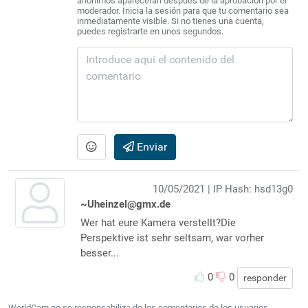
anónimos aparecerán después de la aprobación por el
moderador. Inicia la sesión para que tu comentario sea
inmediatamente visible. Si no tienes una cuenta,
puedes registrarte en unos segundos.
Enviar
10/05/2021
| IP Hash: hsd13g0
~Uheinzel@gmx.de
Wer hat eure Kamera verstellt?Die
Perspektive ist sehr seltsam, war vorher
besser...
0
0
responder
WorldCam no se responsabiliza de los comentarios de los usuarios