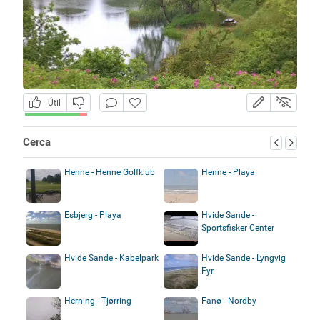
Útil
Cerca
Henne - Henne Golfklub
Henne - Playa
Esbjerg - Playa
Hvide Sande -
Sportsfisker Center
Hvide Sande - Kabelpark
Hvide Sande - Lyngvig
Fyr
Herning - Tjørring
Fanø - Nordby