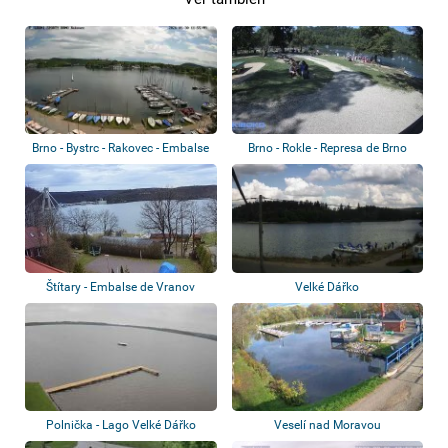
Brno - Bystrc - Rakovec - Embalse
Brno - Rokle - Represa de Brno
Štítary - Embalse de Vranov
Velké Dářko
Polnička - Lago Velké Dářko
Veselí nad Moravou