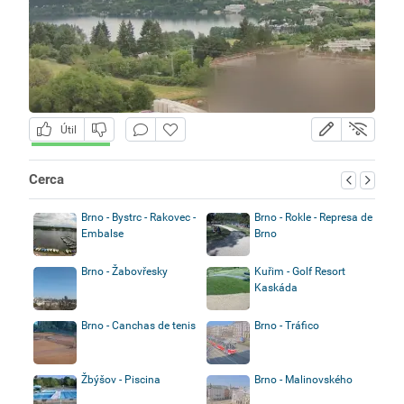
Útil
Cerca
Brno - Bystrc - Rakovec -
Brno - Rokle - Represa de
Embalse
Brno
Brno - Žabovřesky
Kuřim - Golf Resort
Kaskáda
Brno - Canchas de tenis
Brno - Tráfico
Žbýšov - Piscina
Brno - Malinovského