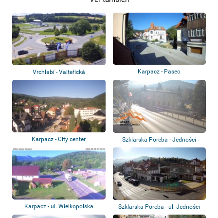
Karpacz - Paseo
Vrchlabí - Valteřická
Karpacz - City center
Szklarska Poreba - Jedności
Narodowej St...
Karpacz - ul. Wielkopolska
Szklarska Poreba - ul. Jedności
Narodowe...