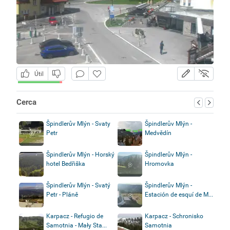
Útil
Cerca
Špindlerův Mlýn - Svaty
Špindlerův Mlýn -
Petr
Medvědín
Špindlerův Mlýn - Horský
Špindlerův Mlýn -
hotel Bedřiška
Hromovka
Špindlerův Mlýn - Svatý
Špindlerův Mlýn -
Petr - Pláně
Estación de esquí de M...
Karpacz - Refugio de
Karpacz - Schronisko
Samotnia - Mały Sta...
Samotnia